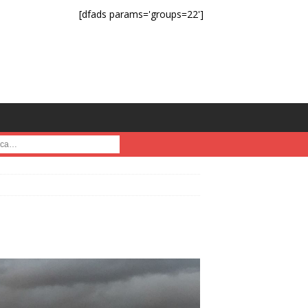
[dfads params='groups=22']
a :