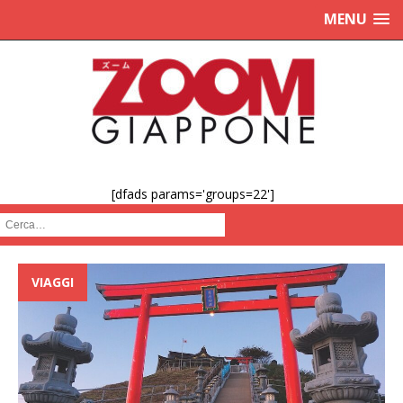
MENU
[dfads params='groups=22']
Cerca :
VIAGGI