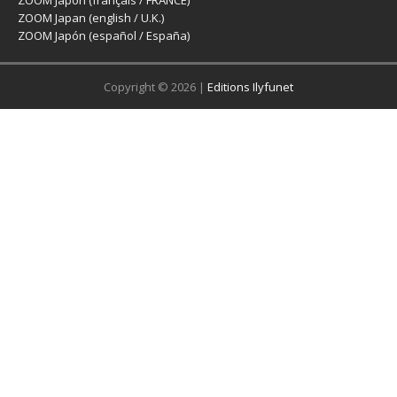
ZOOM Japon (français / FRANCE)
ZOOM Japan (english / U.K.)
ZOOM Japón (español / España)
Copyright © 2026 |
Editions Ilyfunet