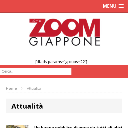
MENU
[dfads params='groups=22']
Cerca :
Home
Attualità
Attualità
actu
Un bagno pubblico diverso da tutti gli altri