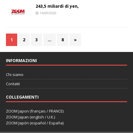
243,5 miliardi di yen,
16/09/2020
1
2
3
…
8
»
INFORMAZIONI
Chi siamo
Contatti
COLLEGAMENTI
ZOOM Japon (français / FRANCE)
ZOOM Japan (english / U.K.)
ZOOM Japón (español / España)