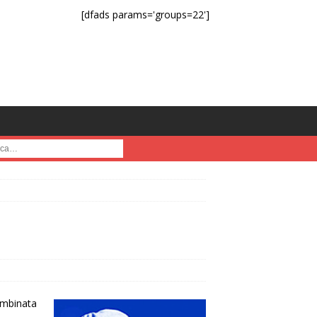
[dfads params='groups=22']
a :
combinata