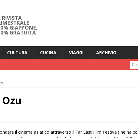
 RIVISTA
RIMESTRALE
00% GIAPPONE,
00% GRATUITA
CULTURA
CUCINA
VIAGGI
ARCHIVIO
Cerc
Ozu
y Ozu
ffondere il cinema asiatico attraverso il Far East Film Festival) ne ha 