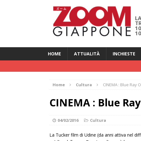
LA
T
1
1
HOME
ATTUALITÀ
INCHIESTE
Home
Cultura
CINEMA : Blue Ray 
CINEMA : Blue Ra
04/02/2016
Cultura
La Tucker film di Udine (da anni attiva nel di