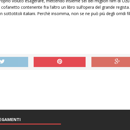
roprio voluto esagerare, mettendo insieme sei dei migliori film di Ozu
ofanetto contenente fra l’altro un libro sull’opera del grande regista. 
 sottotitoli italiani. Perchè insomma, non se ne può più degli orridi f
EGAMENTI