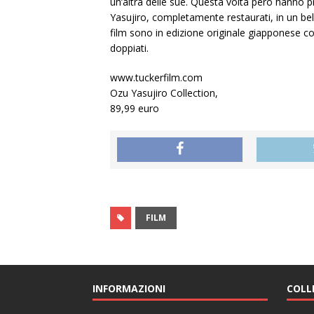
un’altra delle sue. Questa volta però hanno p
Yasujiro, completamente restaurati, in un bel c
film sono in edizione originale giapponese con
doppiati.
www.tuckerfilm.com
Ozu Yasujiro Collection,
89,99 euro
FILM
INFORMAZIONI
COLL