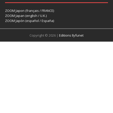
ZOOM Japon (français / FRANCE)
ZOOM Japan (english / U.K.)
ZOOM Japón (español / España)
Copyright © 2026 |
Editions Ilyfunet