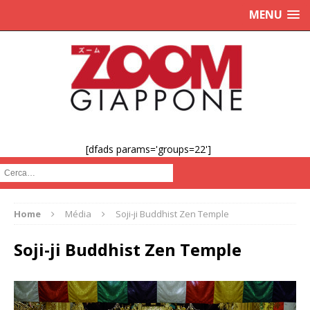
MENU
[dfads params='groups=22']
Cerca :
Home
Média
Soji-ji Buddhist Zen Temple
Soji-ji Buddhist Zen Temple