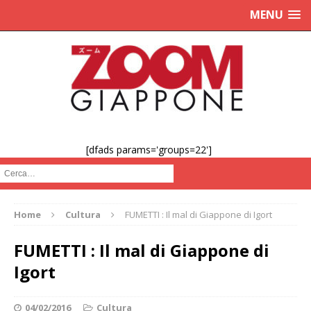
MENU
[dfads params='groups=22']
Cerca :
Home
Cultura
FUMETTI : Il mal di Giappone di Igort
FUMETTI : Il mal di Giappone di
Igort
04/02/2016
Cultura