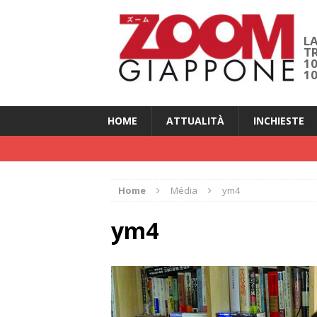
LA
T
1
1
HOME
ATTUALITÀ
INCHIESTE
Home
Média
ym4
ym4