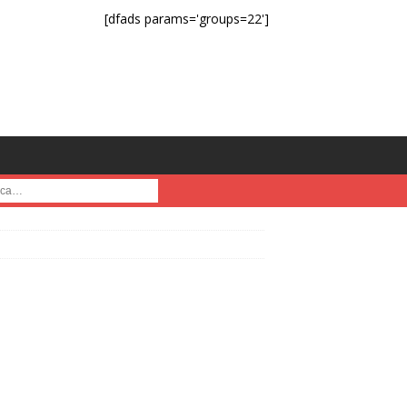
[dfads params='groups=22']
a :