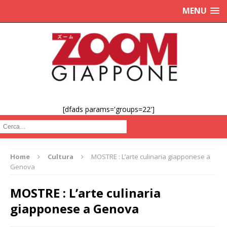
MENU
[dfads params='groups=22']
Cerca :
Home
Cultura
MOSTRE : L’arte culinaria giapponese a
Genova
MOSTRE : L’arte culinaria
giapponese a Genova