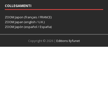
COLLEGAMENTI
ZOOM Japon (français / FRANCE)
ZOOM Japan (english / U.K.)
ZOOM Japón (español / España)
Copyright © 2026 |
Editions Ilyfunet