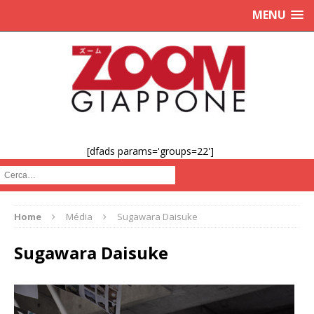
MENU
[dfads params='groups=22']
Cerca :
Home
Média
Sugawara Daisuke
Sugawara Daisuke