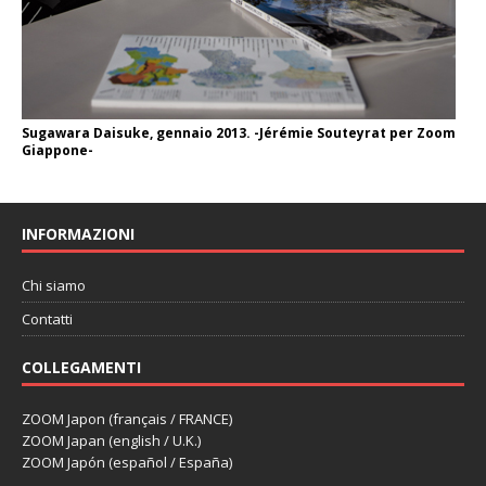
Sugawara Daisuke, gennaio 2013. -Jérémie Souteyrat per Zoom
Giappone-
INFORMAZIONI
Chi siamo
Contatti
COLLEGAMENTI
ZOOM Japon (français / FRANCE)
ZOOM Japan (english / U.K.)
ZOOM Japón (español / España)