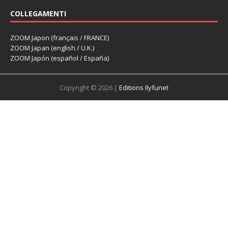
COLLEGAMENTI
ZOOM Japon (français / FRANCE)
ZOOM Japan (english / U.K.)
ZOOM Japón (español / España)
Copyright © 2026 |
Editions Ilyfunet