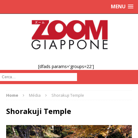
MENU
[dfads params='groups=22']
Cerca :
Home
Média
Shorakuji Temple
Shorakuji Temple