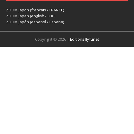
ZOOM Japon (français / FRANCE)
ZOOM Japan (english / U.K.)
ZOOM Japón (español / España)
Copyright © 2026 |
Editions Ilyfunet