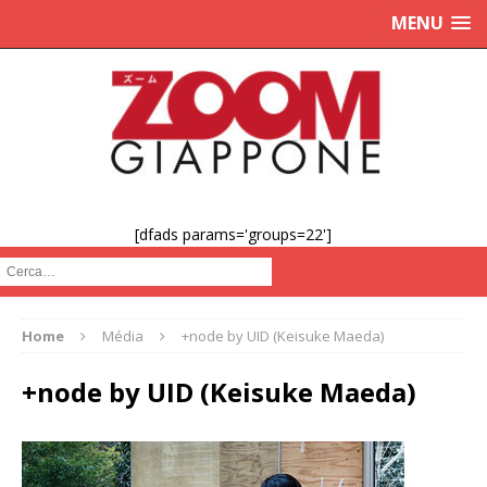
MENU
[dfads params='groups=22']
Cerca :
Home
Média
+node by UID (Keisuke Maeda)
+node by UID (Keisuke Maeda)