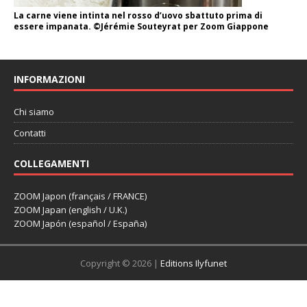
La carne viene intinta nel rosso d’uovo sbattuto prima di
essere impanata. ©Jérémie Souteyrat per Zoom Giappone
INFORMAZIONI
Chi siamo
Contatti
COLLEGAMENTI
ZOOM Japon (français / FRANCE)
ZOOM Japan (english / U.K.)
ZOOM Japón (español / España)
Copyright © 2026 |
Editions Ilyfunet