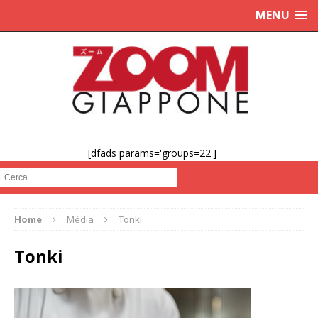
MENU
[dfads params='groups=22']
Cerca :
Home
Média
Tonki
Tonki