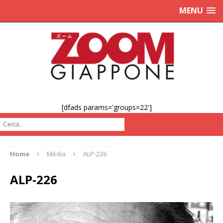
MENU
[dfads params='groups=22']
Cerca :
Home
Média
ALP-226
ALP-226