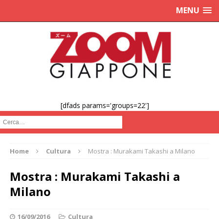
MENU
[dfads params='groups=22']
Cerca :
Home
Cultura
Mostra : Murakami Takashi a Milano
Mostra : Murakami Takashi a
Milano
16/09/2016
Cultura