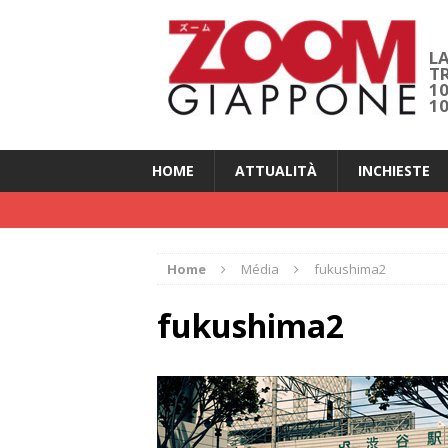
LA
T
1
1
HOME
ATTUALITÀ
INCHIESTE
Home
Média
fukushima2
fukushima2