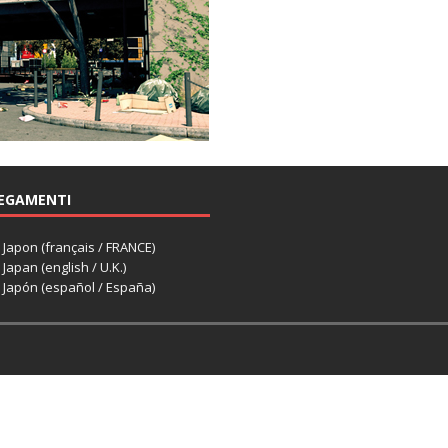
EGAMENTI
apon (français / FRANCE)
apan (english / U.K.)
Japón (español / España)