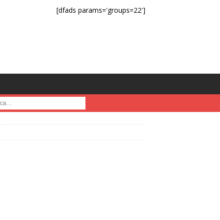
[dfads params='groups=22']
a :