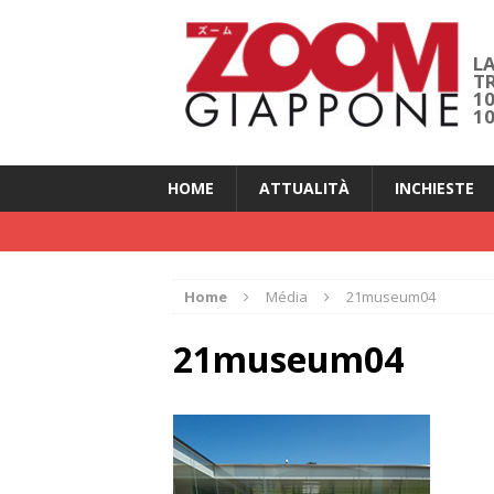
LA
T
1
1
HOME
ATTUALITÀ
INCHIESTE
Home
Média
21museum04
21museum04