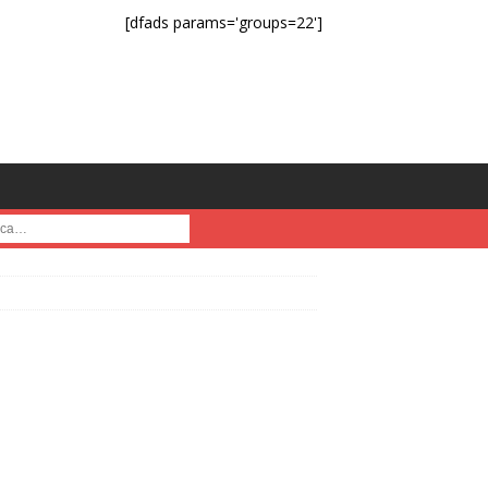
[dfads params='groups=22']
a :