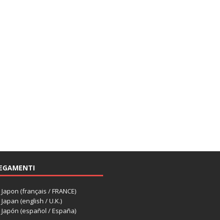
EGAMENTI
apon (français / FRANCE)
apan (english / U.K.)
Japón (español / España)