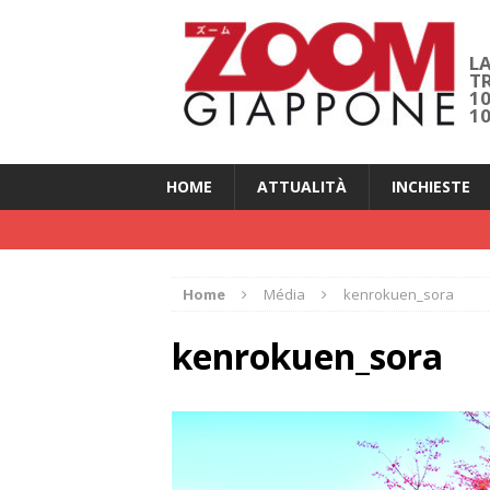
LA
T
1
1
HOME
ATTUALITÀ
INCHIESTE
Home
Média
kenrokuen_sora
kenrokuen_sora