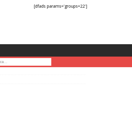
[dfads params='groups=22']
a :