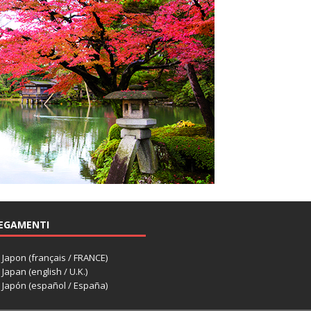
EGAMENTI
apon (français / FRANCE)
apan (english / U.K.)
Japón (español / España)