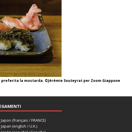
Viene preferita la mostarda. ©Jérémie Souteyrat per Zoom Giappone
EGAMENTI
apon (français / FRANCE)
apan (english / U.K.)