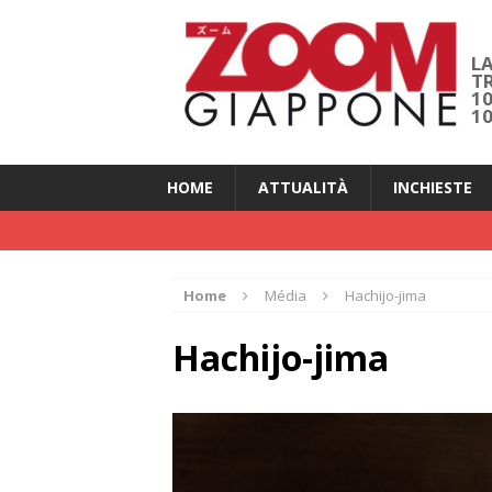
LA
T
1
1
HOME
ATTUALITÀ
INCHIESTE
Home
Média
Hachijo-jima
Hachijo-jima