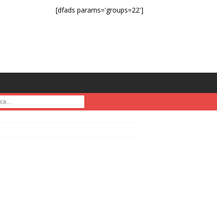
[dfads params='groups=22']
a :