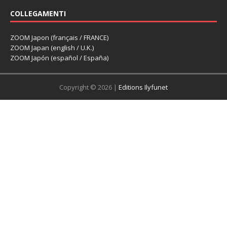
COLLEGAMENTI
ZOOM Japon (français / FRANCE)
ZOOM Japan (english / U.K.)
ZOOM Japón (español / España)
Copyright © 2026 |
Editions Ilyfunet