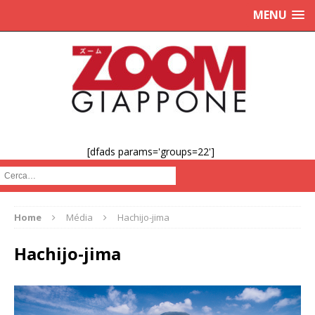
MENU
[dfads params='groups=22']
Cerca :
Home
Média
Hachijo-jima
Hachijo-jima