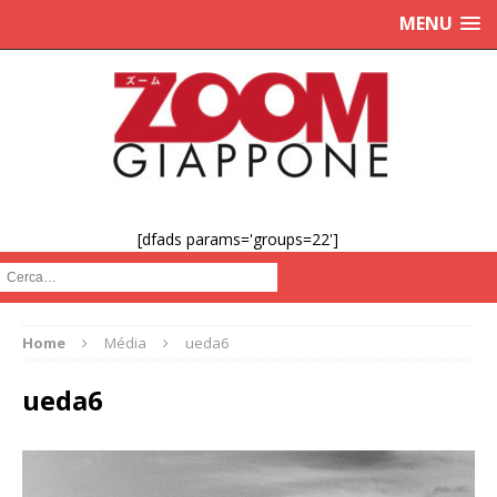
MENU
[dfads params='groups=22']
Cerca :
Home
Média
ueda6
ueda6