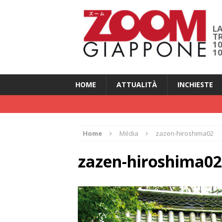
LA
T
1
1
HOME
ATTUALITÀ
INCHIESTE
Home
Média
zazen-hiroshima02
zazen-hiroshima02