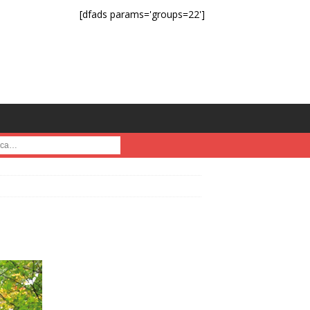
[dfads params='groups=22']
a :