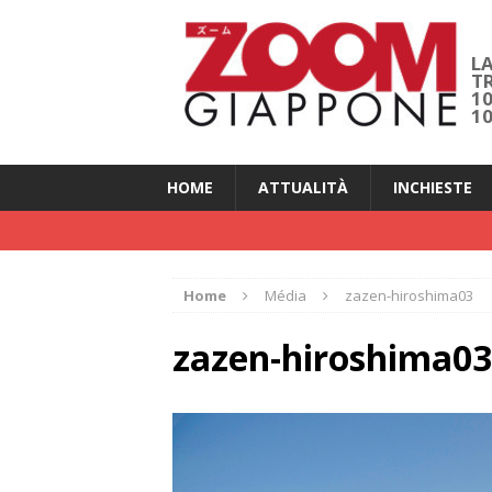
LA
T
1
1
HOME
ATTUALITÀ
INCHIESTE
Home
Média
zazen-hiroshima03
zazen-hiroshima03