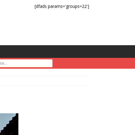
[dfads params='groups=22']
a :