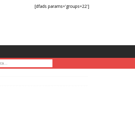
[dfads params='groups=22']
a :