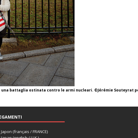
 una battaglia ostinata contro le armi nucleari. ©Jérémie Souteyrat
EGAMENTI
apon (français / FRANCE)
apan (english / U.K.)