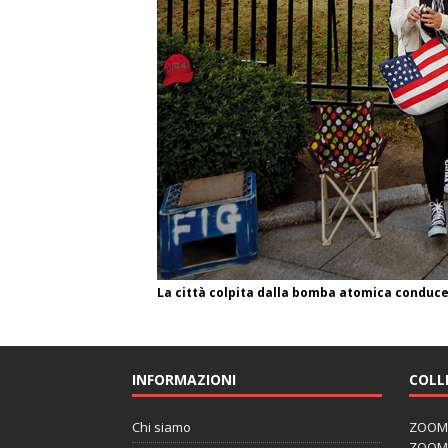
La città colpita dalla bomba atomica conduce
INFORMAZIONI
COLL
Chi siamo
ZOOM J
ZOOM J