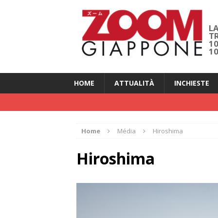
LA
T
1
1
HOME
ATTUALITÀ
INCHIESTE
Home
Média
Hiroshima
Hiroshima