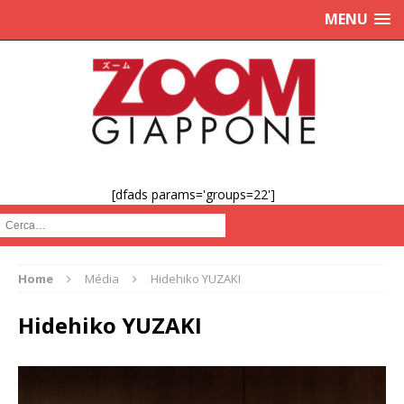
MENU
[dfads params='groups=22']
Cerca :
Home
Média
Hidehiko YUZAKI
Hidehiko YUZAKI