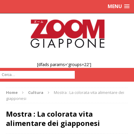
MENU
[dfads params='groups=22']
Cerca :
Home
Cultura
Mostra : La colorata vita alimentare dei
giapponesi
Mostra : La colorata vita
alimentare dei giapponesi