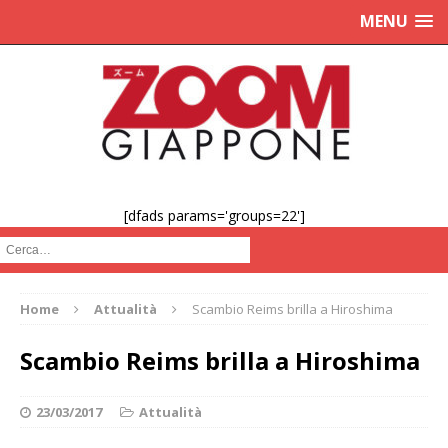
MENU
[dfads params='groups=22']
Cerca :
Home
Attualità
Scambio Reims brilla a Hiroshima
Scambio Reims brilla a Hiroshima
23/03/2017
Attualità