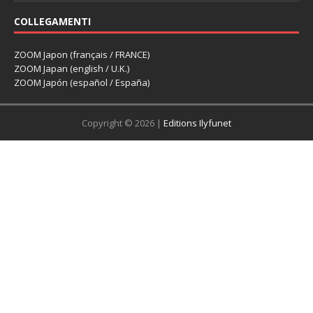
COLLEGAMENTI
ZOOM Japon (français / FRANCE)
ZOOM Japan (english / U.K.)
ZOOM Japón (español / España)
Copyright © 2026 |
Editions Ilyfunet