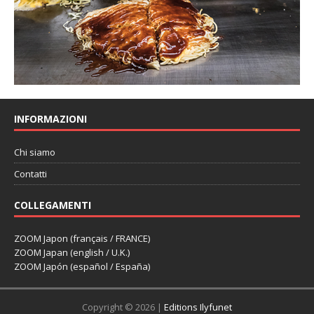
INFORMAZIONI
Chi siamo
Contatti
COLLEGAMENTI
ZOOM Japon (français / FRANCE)
ZOOM Japan (english / U.K.)
ZOOM Japón (español / España)
Copyright © 2026 |
Editions Ilyfunet