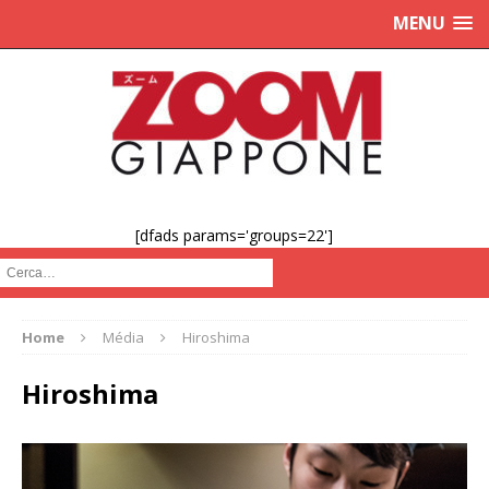
MENU
[dfads params='groups=22']
Cerca :
Home
Média
Hiroshima
Hiroshima