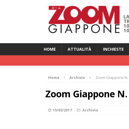
LA
T
1
1
HOME
ATTUALITÀ
INCHIESTE
Home
Archivio
Zoom Giappone N. 
Zoom Giappone N. 
15/03/2017
Archivio