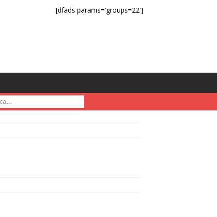
[dfads params='groups=22']
a :