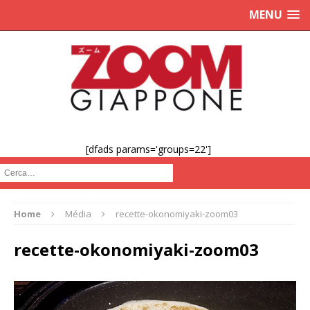
MENU
[dfads params='groups=22']
Cerca :
Home
Média
recette-okonomiyaki-zoom03
recette-okonomiyaki-zoom03