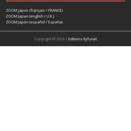
ZOOM Japon (français / FRANCE)
ZOOM Japan (english / U.K.)
ZOOM Japón (español / España)
Copyright © 2026 |
Editions Ilyfunet