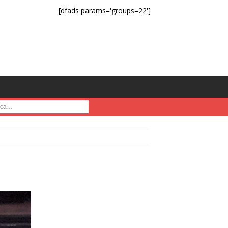
[dfads params='groups=22']
a :