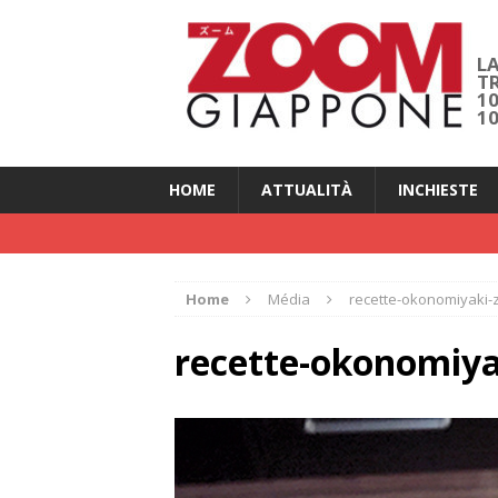
LA
T
1
1
HOME
ATTUALITÀ
INCHIESTE
Home
Média
recette-okonomiyaki
recette-okonomiy