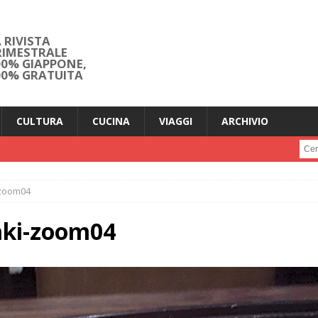
 RIVISTA
RIMESTRALE
00% GIAPPONE,
00% GRATUITA
CULTURA
CUCINA
VIAGGI
ARCHIVIO
Cerc
-zoom04
aki-zoom04