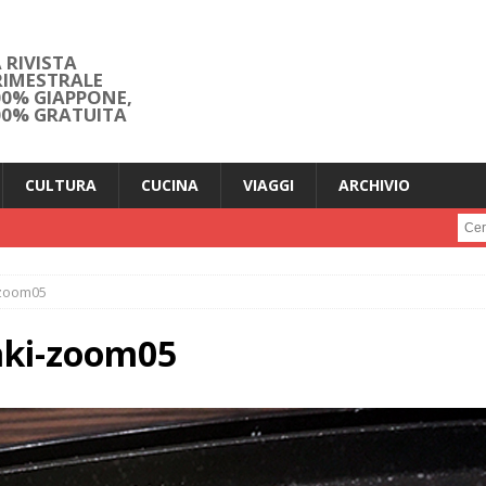
 RIVISTA
RIMESTRALE
00% GIAPPONE,
00% GRATUITA
CULTURA
CUCINA
VIAGGI
ARCHIVIO
Cerc
-zoom05
aki-zoom05