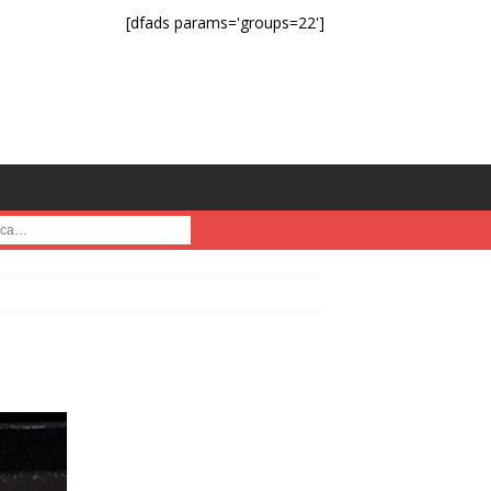
[dfads params='groups=22']
a :