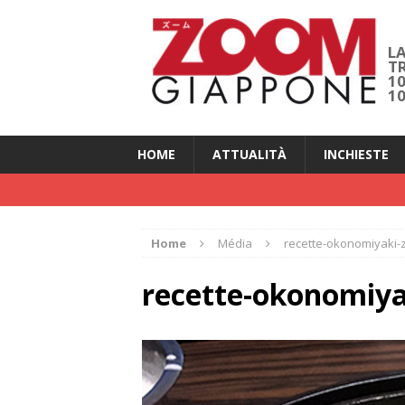
LA
T
1
1
HOME
ATTUALITÀ
INCHIESTE
Home
Média
recette-okonomiyaki
recette-okonomiy