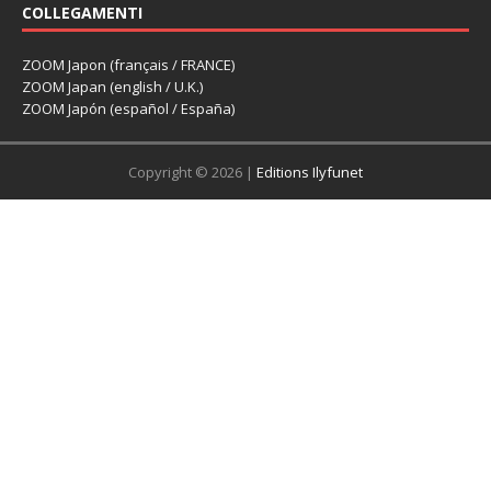
COLLEGAMENTI
ZOOM Japon (français / FRANCE)
ZOOM Japan (english / U.K.)
ZOOM Japón (español / España)
Copyright © 2026 |
Editions Ilyfunet