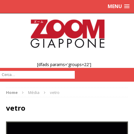
MENU
[dfads params='groups=22']
Cerca :
Home
Média
vetro
vetro