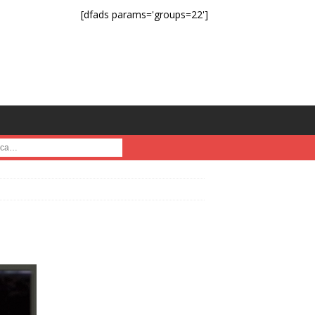
[dfads params='groups=22']
a :