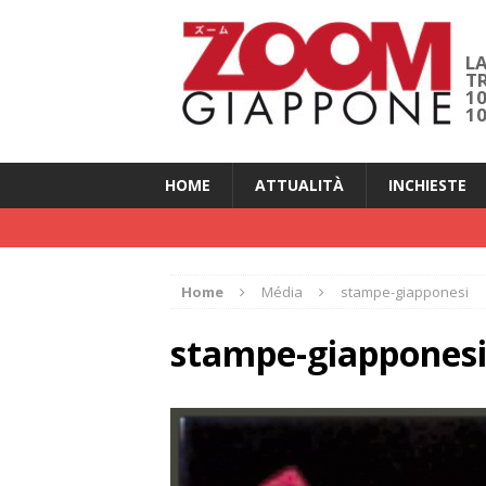
LA
T
1
1
HOME
ATTUALITÀ
INCHIESTE
Home
Média
stampe-giapponesi
stampe-giappones