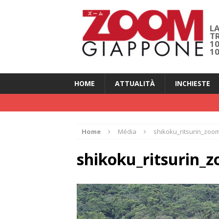
LA
T
1
1
HOME
ATTUALITÀ
INCHIESTE
Home
Média
shikoku_ritsurin_zoo
shikoku_ritsurin_