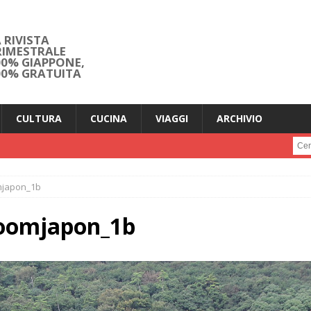
 RIVISTA
RIMESTRALE
00% GIAPPONE,
00% GRATUITA
CULTURA
CUCINA
VIAGGI
ARCHIVIO
Cerc
mjapon_1b
zoomjapon_1b