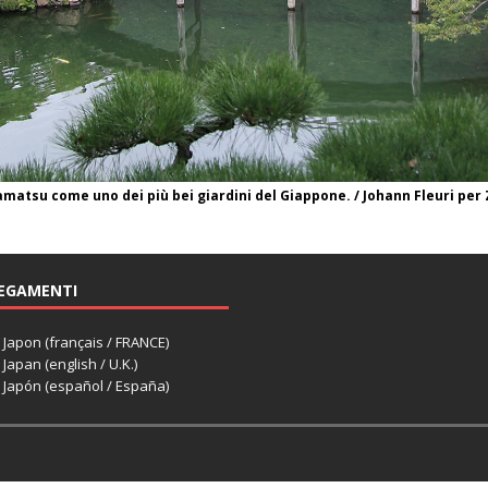
akamatsu come uno dei più bei giardini del Giappone. / Johann Fleuri p
EGAMENTI
apon (français / FRANCE)
apan (english / U.K.)
Japón (español / España)