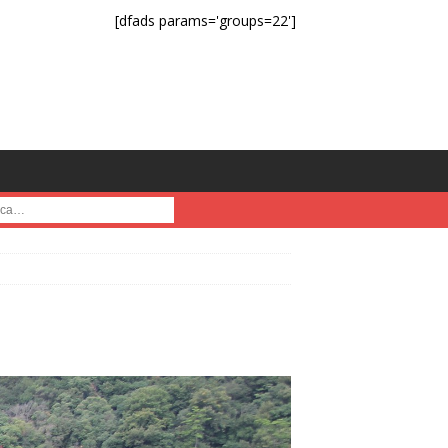
[dfads params='groups=22']
a :