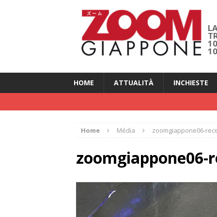
LA
T
1
1
HOME
ATTUALITÀ
INCHIESTE
Home
Média
zoomgiappone06-rece
zoomgiappone06-r