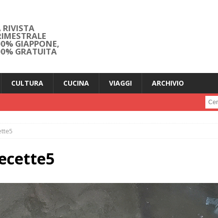
 RIVISTA
RIMESTRALE
00% GIAPPONE,
00% GRATUITA
CULTURA
CUCINA
VIAGGI
ARCHIVIO
Cerc
tte5
ecette5