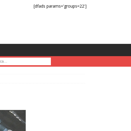
[dfads params='groups=22']
a :