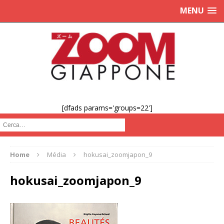
MENU
[dfads params='groups=22']
Cerca :
Home
Média
hokusai_zoomjapon_9
hokusai_zoomjapon_9