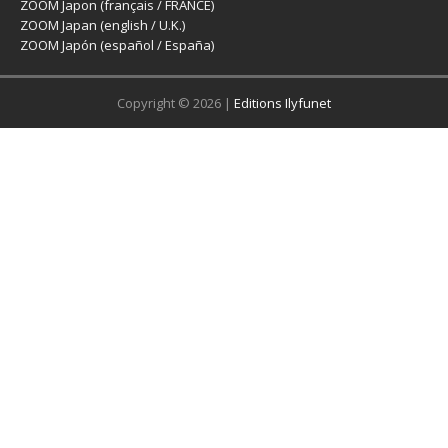
ZOOM Japon (français / FRANCE)
ZOOM Japan (english / U.K.)
ZOOM Japón (español / España)
Copyright © 2026 |
Editions Ilyfunet