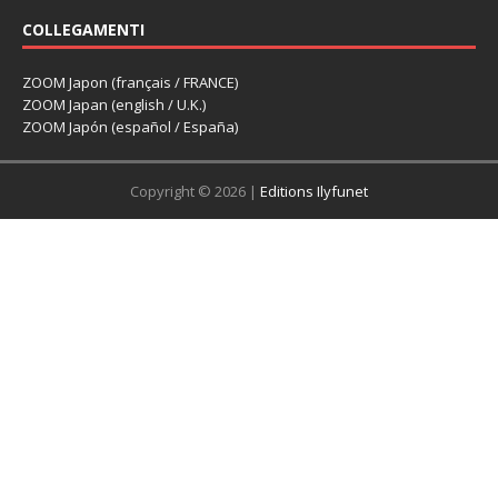
COLLEGAMENTI
ZOOM Japon (français / FRANCE)
ZOOM Japan (english / U.K.)
ZOOM Japón (español / España)
Copyright © 2026 |
Editions Ilyfunet