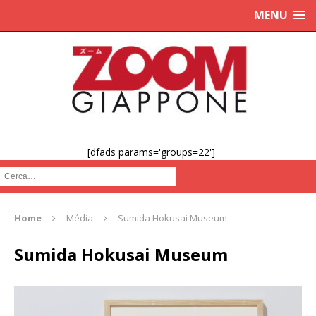
MENU
[dfads params='groups=22']
Cerca :
Home
Média
Sumida Hokusai Museum
Sumida Hokusai Museum