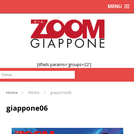
MENU
[dfads params='groups=22']
Cerca :
Home
Média
giappone06
giappone06