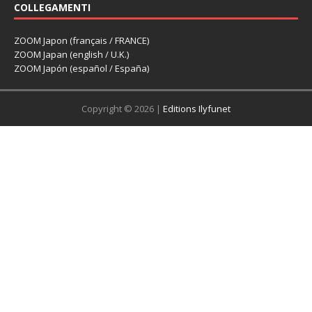
COLLEGAMENTI
ZOOM Japon (français / FRANCE)
ZOOM Japan (english / U.K.)
ZOOM Japón (español / España)
Copyright © 2026 |
Editions Ilyfunet