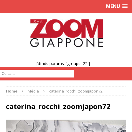
MENU
[dfads params='groups=22']
Cerca :
Home
Média
caterina_rocchi_zoomjapon72
caterina_rocchi_zoomjapon72