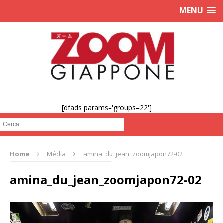
MENU
[dfads params='groups=22']
Cerca :
Home
Média
amina_du_jean_zoomjapon72-02
amina_du_jean_zoomjapon72-02