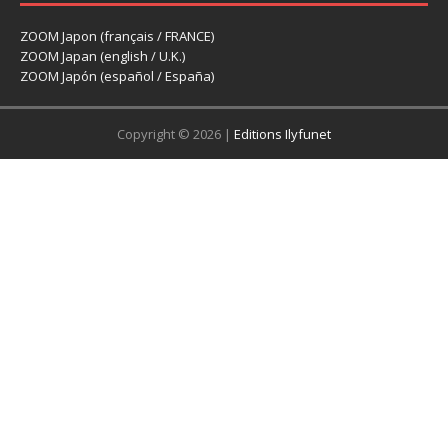
ZOOM Japon (français / FRANCE)
ZOOM Japan (english / U.K.)
ZOOM Japón (español / España)
Copyright © 2026 |
Editions Ilyfunet