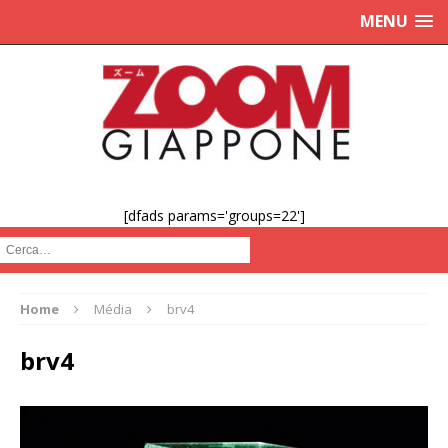
MENU
[dfads params='groups=22']
Cerca :
Home
Média
brv4
brv4