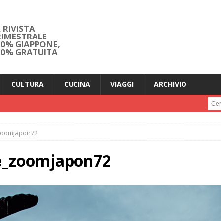
 RIVISTA
RIMESTRALE
00% GIAPPONE,
00% GRATUITA
CULTURA
CUCINA
VIAGGI
ARCHIVIO
Cerc
zoomjapon72
e_zoomjapon72