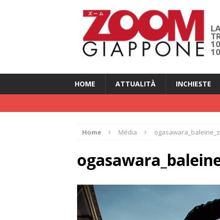
LA
T
1
1
HOME
ATTUALITÀ
INCHIESTE
Home
Média
ogasawara_baleine_
ogasawara_balein