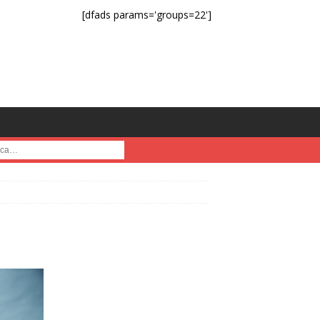
[dfads params='groups=22']
a :