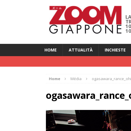
LA
T
1
1
HOME
ATTUALITÀ
INCHIESTE
Home
Média
ogasawara_rance_oh
ogasawara_rance_