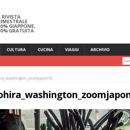
 RIVISTA
RIMESTRALE
00% GIAPPONE,
00% GRATUITA
CULTURA
CUCINA
VIAGGI
ARCHIVIO
Cerc
ira_washington_zoomjapon72
ohira_washington_zoomjapo