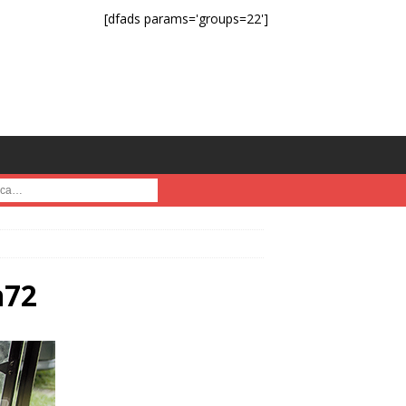
[dfads params='groups=22']
a :
n72