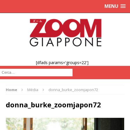
MENU
[dfads params='groups=22']
Cerca :
Home
Média
donna_burke_zoomjapon72
donna_burke_zoomjapon72