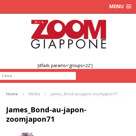
MENU
[dfads params='groups=22']
Cerca :
Home
Média
James_Bond-au-japon-zoomjapon71
James_Bond-au-japon-
zoomjapon71