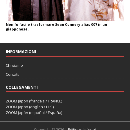
Non fu facile trasformare Sean Connery alias 007 in un
giapponese.
INFORMAZIONI
Chi siamo
Contatti
COLLEGAMENTI
ZOOM Japon (français / FRANCE)
ZOOM Japan (english / U.K.)
ZOOM Japón (español / España)
Copyright © 2026 |
Editions Ilyfunet