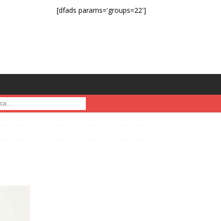
[dfads params='groups=22']
a :