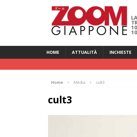
LA
T
1
1
HOME
ATTUALITÀ
INCHIESTE
Home
Média
cult3
cult3