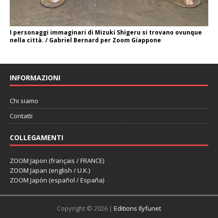
I personaggi immaginari di Mizuki Shigeru si trovano ovunque
nella città. / Gabriel Bernard per Zoom Giappone
INFORMAZIONI
Chi siamo
Contatti
COLLEGAMENTI
ZOOM Japon (français / FRANCE)
ZOOM Japan (english / U.K.)
ZOOM Japón (español / España)
Copyright © 2026 |
Editions Ilyfunet