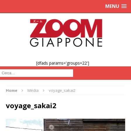
MENU
[dfads params='groups=22']
Cerca :
Home
Média
voyage_sakai2
voyage_sakai2