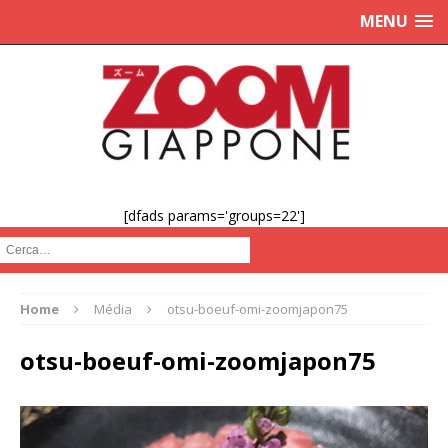
MENU
[dfads params='groups=22']
Cerca :
Home
Média
otsu-boeuf-omi-zoomjapon75
otsu-boeuf-omi-zoomjapon75