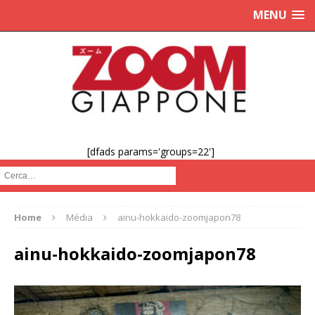
MENU
[dfads params='groups=22']
Cerca :
Home
Média
ainu-hokkaido-zoomjapon78
ainu-hokkaido-zoomjapon78