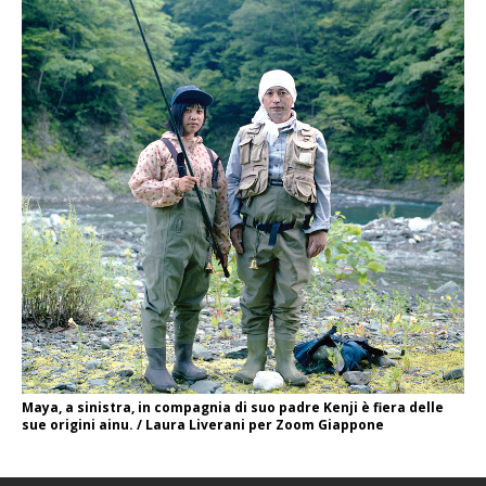
Maya, a sinistra, in compagnia di suo padre Kenji è fiera delle
sue origini ainu. / Laura Liverani per Zoom Giappone