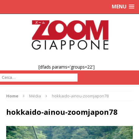
MENU
[dfads params='groups=22']
Cerca :
Home
Média
hokkaido-ainou-zoomjapon78
hokkaido-ainou-zoomjapon78